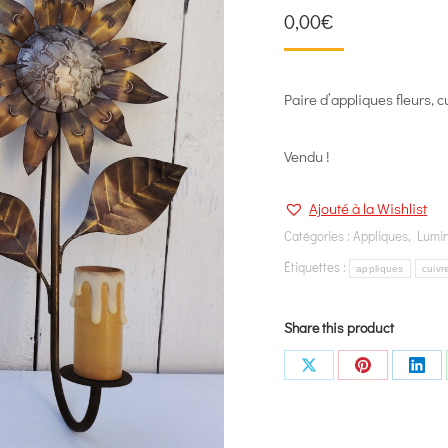
0,00
€
Paire d’appliques fleurs, c
Vendu !
Ajouté à la Wishlist
Catégories :
Appliques
,
Lumin
Étiquettes :
appliques
cuivr
Share this product
Share
Share
Shar
on
on
on
X
Pinterest
Link