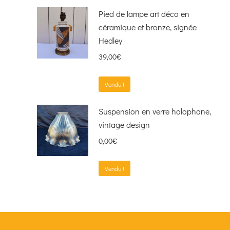
Pied de lampe art déco en
céramique et bronze, signée
Hedley
39,00
€
Vendu !
Suspension en verre holophane,
vintage design
0,00
€
Vendu !