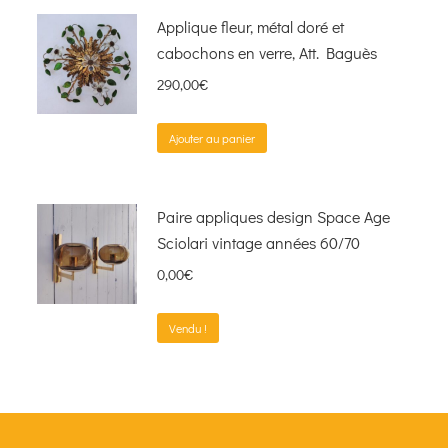
Applique fleur, métal doré et
cabochons en verre, Att. Baguès
290,00
€
Ajouter au panier
Paire appliques design Space Age
Sciolari vintage années 60/70
0,00
€
Vendu !