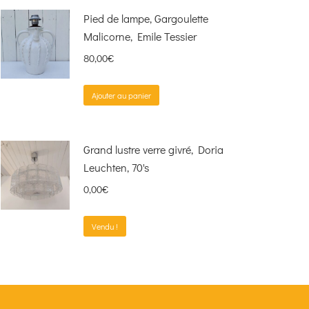
Pied de lampe, Gargoulette
Malicorne, Emile Tessier
80,00
€
Ajouter au panier
Grand lustre verre givré, Doria
Leuchten, 70's
0,00
€
Vendu !