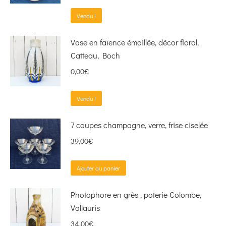
Vendu !
Vase en faïence émaillée, décor floral,
Catteau, Boch
0,00
€
Vendu !
7 coupes champagne, verre, frise ciselée
39,00
€
Ajouter au panier
Photophore en grès , poterie Colombe,
Vallauris
34,00
€