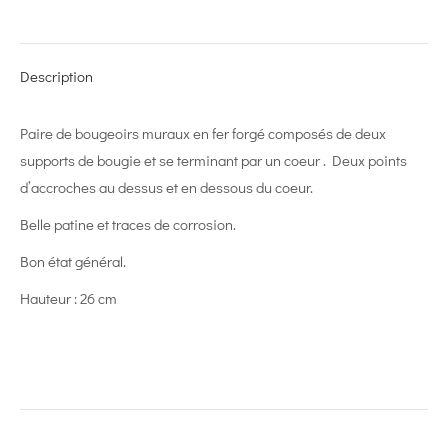
on
on
on
on
on
X
Pinterest
LinkedIn
WhatsApp
Facebook
Description
Paire de bougeoirs muraux en fer forgé composés de deux
supports de bougie et se terminant par un coeur . Deux points
d’accroches au dessus et en dessous du coeur.
Belle patine et traces de corrosion.
Bon état général.
Hauteur : 26 cm