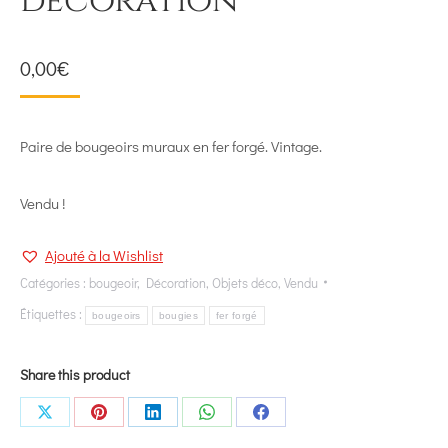
décoration
0,00
€
Paire de bougeoirs muraux en fer forgé. Vintage.
Vendu !
Ajouté à la Wishlist
Catégories :
bougeoir
,
Décoration
,
Objets déco
,
Vendu
Étiquettes :
bougeoirs
bougies
fer forgé
Share this product
Share
Share
Share
Share
Share