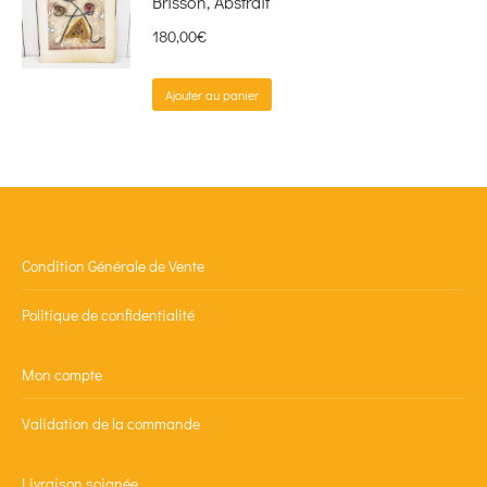
Brisson, Abstrait
180,00
€
Ajouter au panier
Condition Générale de Vente
Politique de confidentialité
Mon compte
Validation de la commande
Livraison soignée