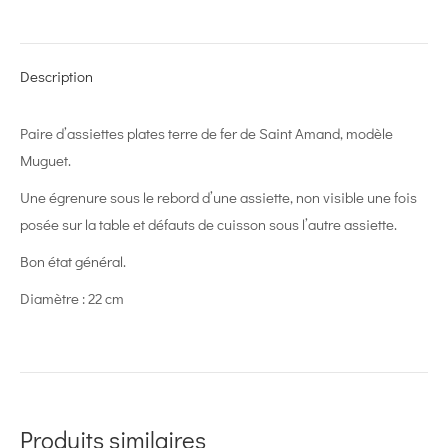
on
on
on
on
on
X
Pinterest
LinkedIn
WhatsApp
Facebook
Description
Paire d’assiettes plates terre de fer de Saint Amand, modèle
Muguet.
Une égrenure sous le rebord d’une assiette, non visible une fois
posée sur la table et défauts de cuisson sous l’autre assiette.
Bon état général.
Diamètre : 22 cm
Produits similaires