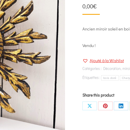
0,00
€
Ancien miroir soleil en bo
Vendu !
Ajouté à la Wishlist
Catégories :
Décoration
,
miro
Étiquettes :
bois doré
Chat
Share this product
Share
Share
Shar
on
on
on
X
Pinterest
Link