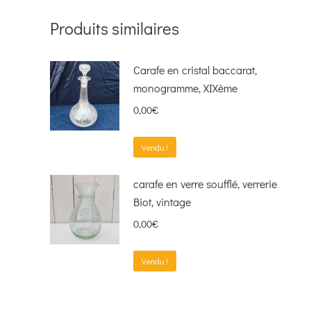
Produits similaires
Carafe en cristal baccarat,
monogramme, XIXème
0,00
€
Vendu !
carafe en verre soufflé, verrerie
Biot, vintage
0,00
€
Vendu !