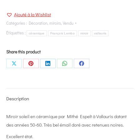
Ajouté à la Wishlist
Catégories :
Décoration
,
miroirs
,
Vendu
Étiquettes :
céramique
François Lembo
miroir
vallauris
Share this product
Share
Share
Share
Share
Share
on
on
on
on
on
X
Pinterest
LinkedIn
WhatsApp
Facebook
Description
Miroir soleil en céramique par Mithé Espelt à Vallauris datant
des années 50-60. Très bel émail doré avec retenues noires.
Excellent état.