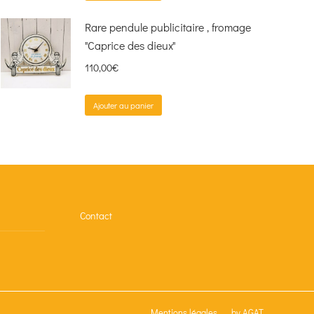
Rare pendule publicitaire , fromage
"Caprice des dieux"
110,00
€
Ajouter au panier
Contact
Mentions légales
by AGAT