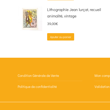
Lithographie Jean lurçat, recueil
animalité, vintage
39,00
€
Ajouter au panier
Condition Générale de Vente
Mon comp
Politique de confidentialité
Validatio