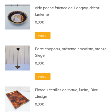
vide poche faïence de Longwy, décor
lanterne
0,00
€
Vendu !
Porte chapeau, présentoir modiste, bronze
Siegel
0,00
€
Vendu !
Plateau écailles de tortue, lucite, Dior
,design
0,00
€