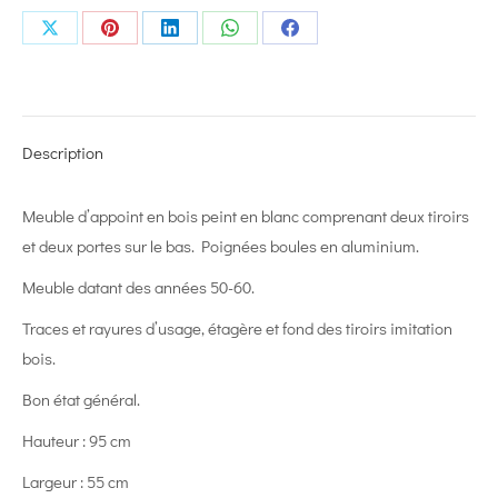
Share
Share
Share
Share
Share
on
on
on
on
on
X
Pinterest
LinkedIn
WhatsApp
Facebook
Description
Meuble d’appoint en bois peint en blanc comprenant deux tiroirs
et deux portes sur le bas. Poignées boules en aluminium.
Meuble datant des années 50-60.
Traces et rayures d’usage, étagère et fond des tiroirs imitation
bois.
Bon état général.
Hauteur : 95 cm
Largeur : 55 cm