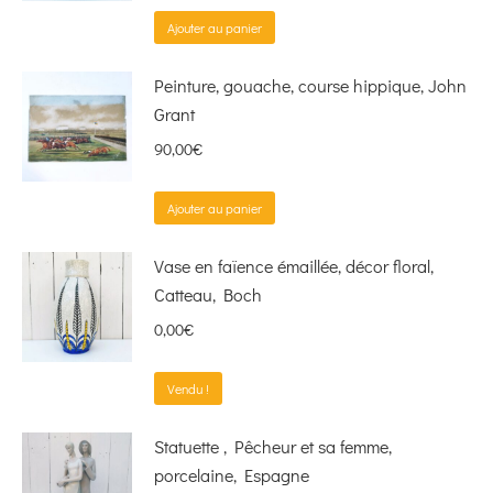
Ajouter au panier
Peinture, gouache, course hippique, John
Grant
90,00
€
Ajouter au panier
Vase en faïence émaillée, décor floral,
Catteau, Boch
0,00
€
Vendu !
Statuette , Pêcheur et sa femme,
porcelaine, Espagne