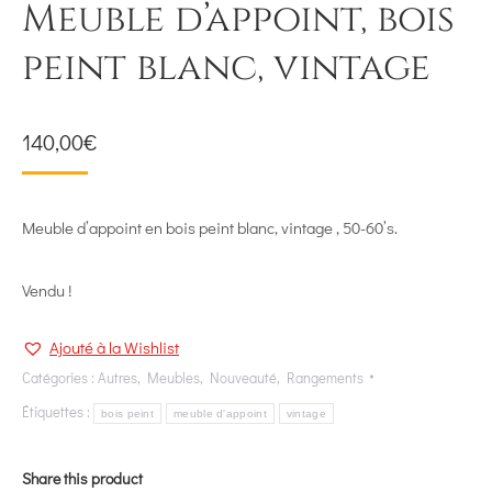
Meuble d’appoint, bois
peint blanc, vintage
140,00
€
Meuble d’appoint en bois peint blanc, vintage , 50-60’s.
Vendu !
Ajouté à la Wishlist
Catégories :
Autres
,
Meubles
,
Nouveauté
,
Rangements
Étiquettes :
bois peint
meuble d'appoint
vintage
Share this product