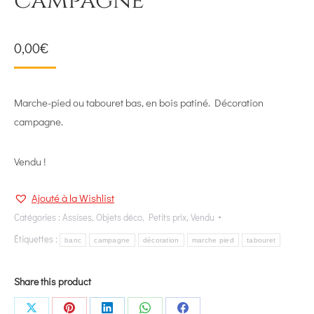
campagne
0,00
€
Marche-pied ou tabouret bas, en bois patiné. Décoration
campagne.
Vendu !
Ajouté à la Wishlist
Catégories :
Assises
,
Objets déco
,
Petits prix
,
Vendu
Étiquettes :
banc
campagne
décoration
marche pied
tabouret
Share this product