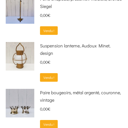
Siegel
0,00
€
Vendu !
Suspension lanterne, Audoux Minet,
design
0,00
€
Vendu !
Paire bougeoirs, métal argenté, couronne,
vintage
0,00
€
Vendu !