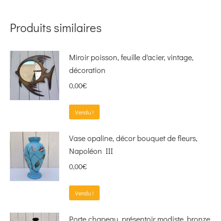
Produits similaires
Miroir poisson, feuille d'acier, vintage,
décoration
0,00
€
Vendu !
Vase opaline, décor bouquet de fleurs,
Napoléon III
0,00
€
Vendu !
Porte chapeau, présentoir modiste, bronze