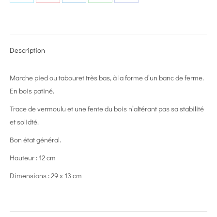
Share
Share
Share
Share
Share
on
on
on
on
on
X
Pinterest
LinkedIn
WhatsApp
Facebook
Description
Marche pied ou tabouret très bas, à la forme d’un banc de ferme.
En bois patiné.
Trace de vermoulu et une fente du bois n’altérant pas sa stabilité
et solidté.
Bon état général.
Hauteur : 12 cm
Dimensions : 29 x 13 cm