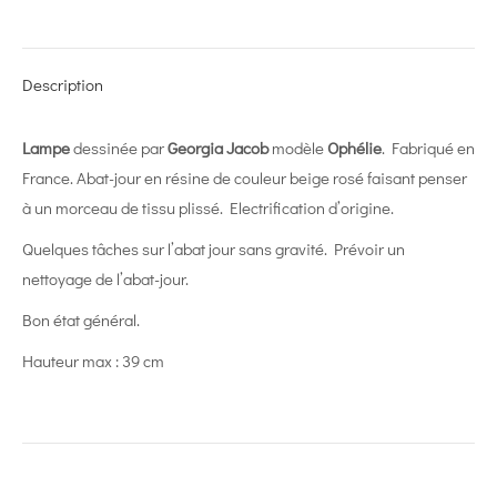
on
on
on
on
on
X
Pinterest
LinkedIn
WhatsApp
Facebook
Description
Lampe
dessinée par
Georgia Jacob
modèle
Ophélie
. Fabriqué en
France. Abat-jour en résine de couleur beige rosé faisant penser
à un morceau de tissu plissé. Electrification d’origine.
Quelques tâches sur l’abat jour sans gravité. Prévoir un
nettoyage de l’abat-jour.
Bon état général.
Hauteur max : 39 cm