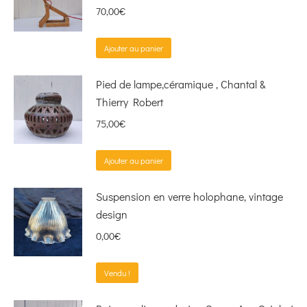
70,00
€
Ajouter au panier
Pied de lampe,céramique , Chantal &
Thierry Robert
75,00
€
Ajouter au panier
Suspension en verre holophane, vintage
design
0,00
€
Vendu !