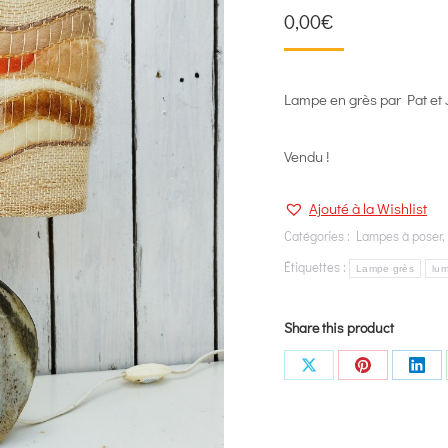
0,00
€
Lampe en grès par Pat et 
Vendu !
Ajouté à la Wishlist
Catégories :
Lampes à poser
Étiquettes :
Lampe grès
lum
Share this product
Share
Share
Shar
on
on
on
X
Pinterest
Link