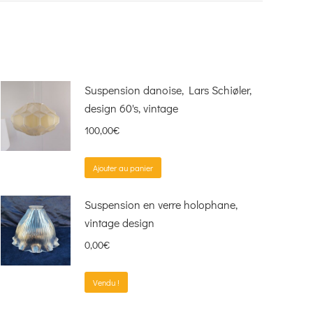
Suspension danoise, Lars Schiøler,
design 60's, vintage
100,00
€
Ajouter au panier
Suspension en verre holophane,
vintage design
0,00
€
Vendu !