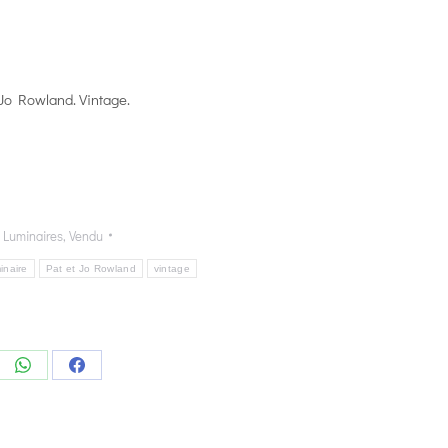
Jo Rowland. Vintage.
,
Luminaires
,
Vendu
inaire
Pat et Jo Rowland
vintage
e
Share
Share
on
on
edIn
WhatsApp
Facebook