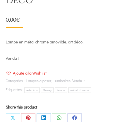
déco
0,00
€
Lampe en métal chromé amovible, art déco.
Vendu !
Ajouté à la Wishlist
Catégories :
Lampes à poser
,
Luminaires
,
Vendu
Étiquettes :
art-déco
Desny
lampe
métal chromé
Share this product
Share
Share
Share
Share
Share