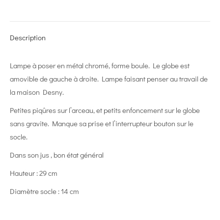
on
on
on
on
on
X
Pinterest
LinkedIn
WhatsApp
Facebook
Description
Lampe à poser en métal chromé, forme boule. Le globe est
amovible de gauche à droite. Lampe faisant penser au travail de
la maison Desny.
Petites piqûres sur l’arceau, et petits enfoncement sur le globe
sans gravite. Manque sa prise et l’interrupteur bouton sur le
socle.
Dans son jus , bon état général
Hauteur : 29 cm
Diamètre socle : 14 cm