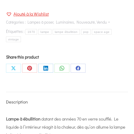
Ajouté à la Wishlist
Catégories :
Lampes à poser
,
Luminaires
,
Nouveauté
,
Vendu
Étiquettes :
1970
lampe
lampe ébullition
pop
space age
vintage
Share this product
Share
Share
Share
Share
Share
on
on
on
on
on
X
Pinterest
LinkedIn
WhatsApp
Facebook
Description
Lampe à ébullition
datant des années 70 en verre soufflé. Le
liquide à l’intérieur réagit à la chaleur, dès qu’on allume la lampe