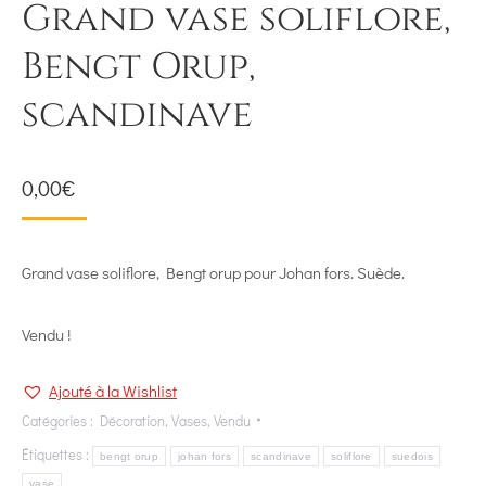
Grand vase soliflore,
Bengt Orup,
scandinave
0,00
€
Grand vase soliflore, Bengt orup pour Johan fors. Suède.
Vendu !
Ajouté à la Wishlist
Catégories :
Décoration
,
Vases
,
Vendu
Étiquettes :
bengt orup
johan fors
scandinave
soliflore
suedois
vase