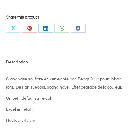
Share this product
Share
Share
Share
Share
Share
on
on
on
on
on
X
Pinterest
LinkedIn
WhatsApp
Facebook
Description
Grand vase soliflore en verre crée par Bengt Orup pour Johan
fors. Design suédois, scandinave. Effet dégradé de la couleur.
Un petit défaut sur le col.
Excellent état .
Hauteur : 47 cm