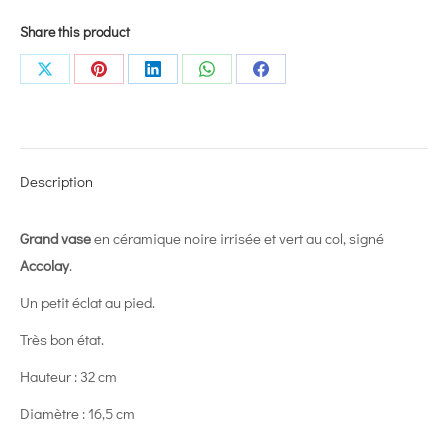
Share this product
Share
Share
Share
Share
Share
on
on
on
on
on
X
Pinterest
LinkedIn
WhatsApp
Facebook
Description
Grand vase
en céramique noire irrisée et vert au col, signé
Accolay
.
Un petit éclat au pied.
Très bon état.
Hauteur : 32 cm
Diamètre : 16,5 cm