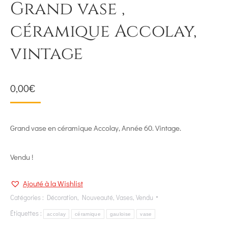
Grand vase ,
céramique Accolay,
vintage
0,00
€
Grand vase en céramique Accolay, Année 60. Vintage.
Vendu !
Ajouté à la Wishlist
Catégories :
Décoration
,
Nouveauté
,
Vases
,
Vendu
Étiquettes :
accolay
céramique
gauloise
vase