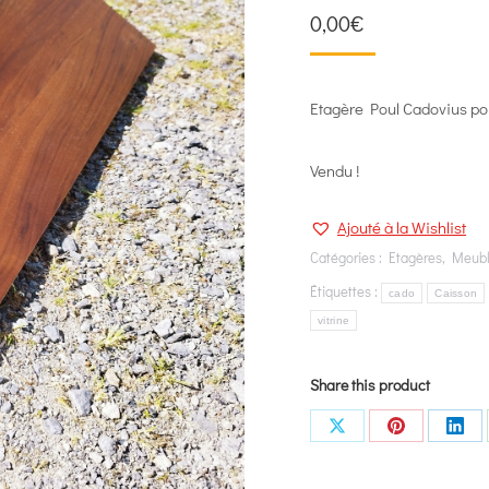
0,00
€
Etagère Poul Cadovius p
Vendu !
Ajouté à la Wishlist
Catégories :
Etagères
,
Meub
Étiquettes :
cado
Caisson
vitrine
Share this product
Share
Share
Shar
on
on
on