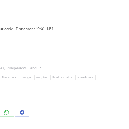
our cado, Danemark 1960. N°1
les
,
Rangements
,
Vendu
Danemark
design
étagère
Poul cadovius
scandinave
e
Share
Share
on
on