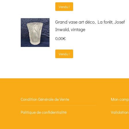
Vendu !
Grand vase art déco, La forêt, Josef
Inwald, vintage
0,00
€
Vendu !
Condition Générale de Vente
Mon comp
Politique de confidentialité
Validatio