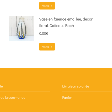
Vendu !
Vase en faïence émaillée, décor
floral, Catteau, Boch
0,00
€
Vendu !
te
Livraison soignée
n de la commande
Panier