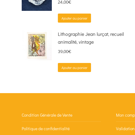
24,00
€
Ajouter au panier
Lithographie Jean lurçat, recueil
animalité, vintage
39,00
€
Ajouter au panier
Condition Générale de Vente
Mon comp
Politique de confidentialité
Validatio