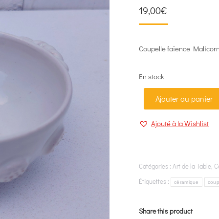
19,00
€
Coupelle faïence Malicorn
En stock
Ajouter au panier
Ajouté à la Wishlist
Catégories :
Art de la Table
,
C
Étiquettes :
céramique
cou
Share this product