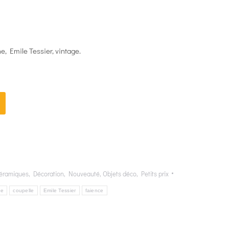
e, Emile Tessier, vintage.
éramiques
,
Décoration
,
Nouveauté
,
Objets déco
,
Petits prix
pe
coupelle
Emile Tessier
faience