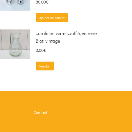
80,00
€
Ajouter au panier
carafe en verre soufflé, verrerie
Biot, vintage
0,00
€
Vendu !
Contact