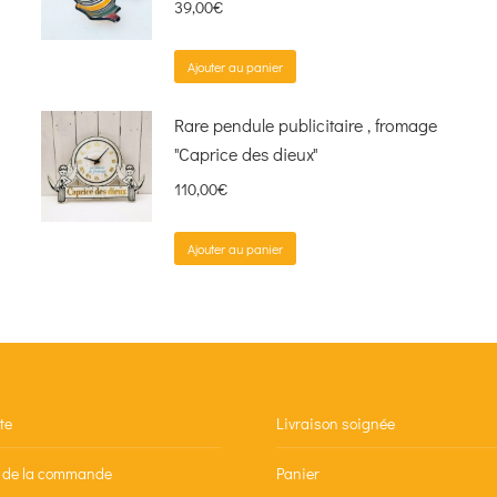
39,00
€
Ajouter au panier
Rare pendule publicitaire , fromage
"Caprice des dieux"
110,00
€
Ajouter au panier
te
Livraison soignée
n de la commande
Panier