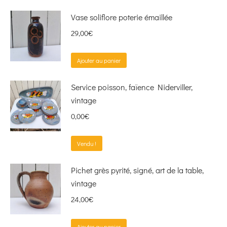
Vase soliflore poterie émaillée
29,00
€
Ajouter au panier
Service poisson, faïence Niderviller,
vintage
0,00
€
Vendu !
Pichet grès pyrité, signé, art de la table,
vintage
24,00
€
Ajouter au panier