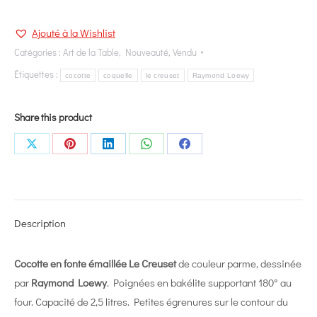
Ajouté à la Wishlist
Catégories :
Art de la Table
,
Nouveauté
,
Vendu
Étiquettes :
cocotte
coquelle
le creuset
Raymond Loewy
Share this product
Share
Share
Share
Share
Share
on
on
on
on
on
X
Pinterest
LinkedIn
WhatsApp
Facebook
Description
Cocotte en fonte émaillée
Le Creuset
de couleur parme, dessinée
par
Raymond Loewy
. Poignées en bakélite supportant 180° au
four. Capacité de 2,5 litres. Petites égrenures sur le contour du