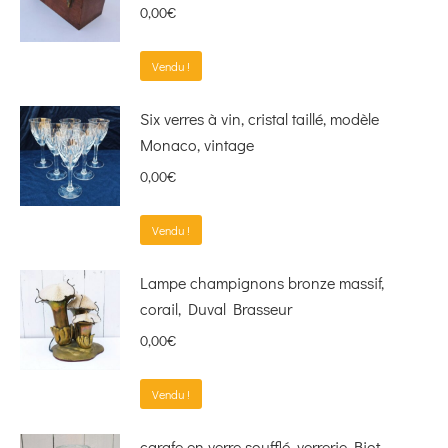
0,00
€
Vendu !
Six verres à vin, cristal taillé, modèle
Monaco, vintage
0,00
€
Vendu !
Lampe champignons bronze massif,
corail, Duval Brasseur
0,00
€
Vendu !
carafe en verre soufflé, verrerie Biot,