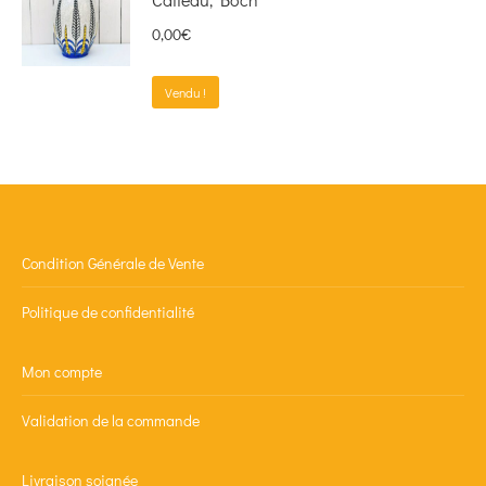
0,00
€
Vendu !
Condition Générale de Vente
Politique de confidentialité
Mon compte
Validation de la commande
Livraison soignée