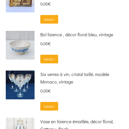
0,00
€
Vendu !
Bol faïence , décor floral bleu, vintage
0,00
€
Vendu !
Six verres à vin, cristal taillé, modèle
Monaco, vintage
0,00
€
Vendu !
Vase en faïence émaillée, décor floral,
Catteau, Boch