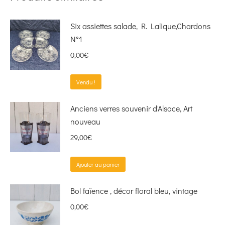
Six assiettes salade, R. Lalique,Chardons
N°1
0,00
€
Vendu !
Anciens verres souvenir d'Alsace, Art
nouveau
29,00
€
Ajouter au panier
Bol faïence , décor floral bleu, vintage
0,00
€