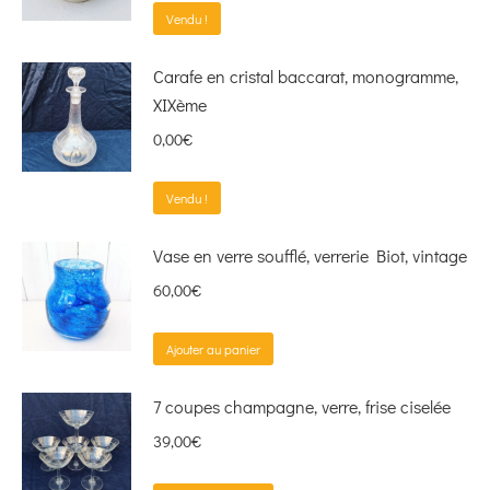
Vendu !
Carafe en cristal baccarat, monogramme,
XIXème
0,00
€
Vendu !
Vase en verre soufflé, verrerie Biot, vintage
60,00
€
Ajouter au panier
7 coupes champagne, verre, frise ciselée
39,00
€