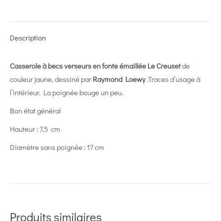
on
on
on
on
on
X
Pinterest
LinkedIn
WhatsApp
Facebook
Description
Casserole à becs verseurs en fonte émaillée
Le Creuset
de
couleur jaune, dessiné par
Raymond Loewy
.Traces d’usage à
l’intérieur. La poignée bouge un peu.
Bon état général
Hauteur : 7,5 cm
Diamètre sans poignée : 17 cm
Produits similaires