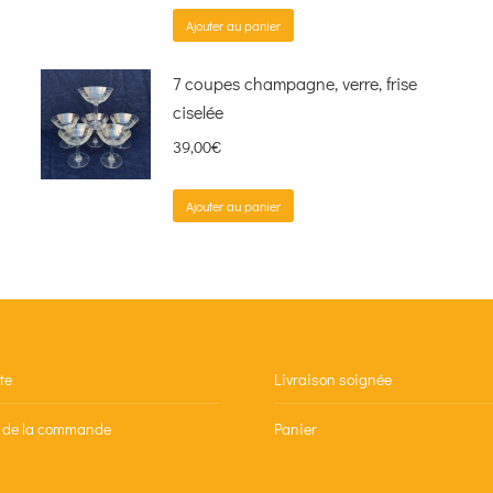
Ajouter au panier
7 coupes champagne, verre, frise
ciselée
39,00
€
Ajouter au panier
te
Livraison soignée
n de la commande
Panier