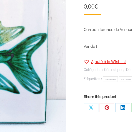
0,00
€
Carreau faïence de Vallaur
Vendu !
Ajouté à la Wishlist
Catégories :
Céramiques
,
Déc
Étiquettes :
carreau
cérami
Share this product
Share
Share
Shar
on
on
on
X
Pinterest
Link