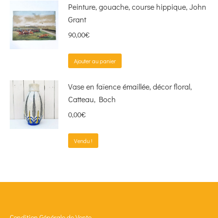
Peinture, gouache, course hippique, John
Grant
90,00
€
Ajouter au panier
Vase en faïence émaillée, décor floral,
Catteau, Boch
0,00
€
Vendu !
Condition Générale de Vente