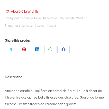
Ajouté à la Wishlist
Catégories :
Art de la Table
,
Décoration
,
Nouveauté
,
Vendu
Étiquettes :
baccarat
carafe
cristal
Share this product
Share
Share
Share
Share
Share
on
on
on
on
on
X
Pinterest
LinkedIn
WhatsApp
Facebook
Description
Ancienne carafe ou soliflore en cristal de Saint Louis à décor de
frise entrelacs or, très belle finesse des ciselures. Goulot de forme
tricorne. Petites traces de calcaire sans gravité.