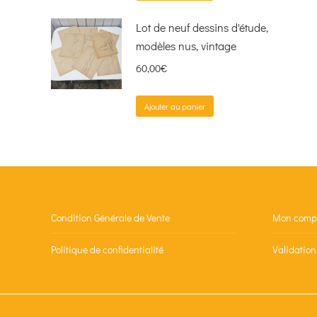
Lot de neuf dessins d'étude,
modèles nus, vintage
60,00
€
Ajouter au panier
Condition Générale de Vente
Mon comp
Politique de confidentialité
Validatio