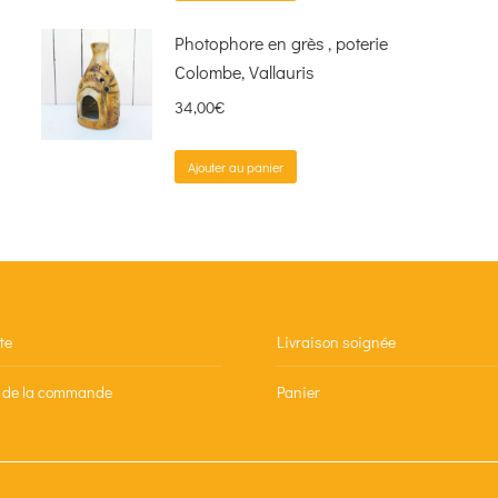
Photophore en grès , poterie
Colombe, Vallauris
34,00
€
Ajouter au panier
te
Livraison soignée
n de la commande
Panier