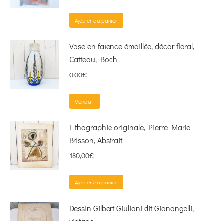
Ajouter au panier
Vase en faïence émaillée, décor floral,
Catteau, Boch
0,00
€
Vendu !
Lithographie originale, Pierre Marie
Brisson, Abstrait
180,00
€
Ajouter au panier
Dessin Gilbert Giuliani dit Gianangelli,
vintage