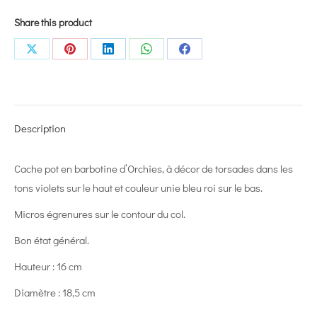
Share this product
Share
Share
Share
Share
Share
on
on
on
on
on
X
Pinterest
LinkedIn
WhatsApp
Facebook
Description
Cache pot en barbotine d’Orchies, à décor de torsades dans les
tons violets sur le haut et couleur unie bleu roi sur le bas.
Micros égrenures sur le contour du col.
Bon état général.
Hauteur : 16 cm
Diamètre : 18,5 cm