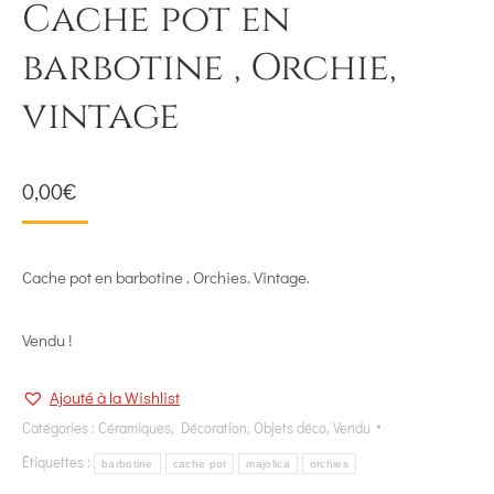
Cache pot en
barbotine , Orchie,
vintage
0,00
€
Cache pot en barbotine . Orchies. Vintage.
Vendu !
Ajouté à la Wishlist
Catégories :
Céramiques
,
Décoration
,
Objets déco
,
Vendu
Étiquettes :
barbotine
cache pot
majolica
orchies