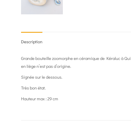
Description
Grande bouteille zoomorphe en céramique de Kéraluc à Quim
en liège n’est pas d’origine.
Signée sur le dessous.
Très bon état.
Hauteur max : 29 cm