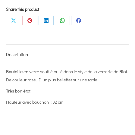
Share this product
Share
Share
Share
Share
Share
on
on
on
on
on
X
Pinterest
LinkedIn
WhatsApp
Facebook
Description
Bouteille
en verre soufflé bullé dans le style de la verrerie de
Biot
.
De couleur rosé. D’un plus bel effet sur une table
Très bon état.
Hauteur avec bouchon : 32 cm