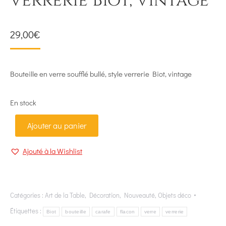
verrerie Biot, vintage
29,00
€
Bouteille en verre soufflé bullé, style verrerie Biot, vintage
En stock
Ajouter au panier
Ajouté à la Wishlist
Catégories :
Art de la Table
,
Décoration
,
Nouveauté
,
Objets déco
Étiquettes :
Biot
bouteille
carafe
flacon
verre
verrerie