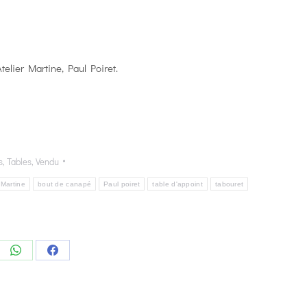
telier Martine, Paul Poiret.
s
,
Tables
,
Vendu
 Martine
bout de canapé
Paul poiret
table d'appoint
tabouret
e
Share
Share
on
on
edIn
WhatsApp
Facebook