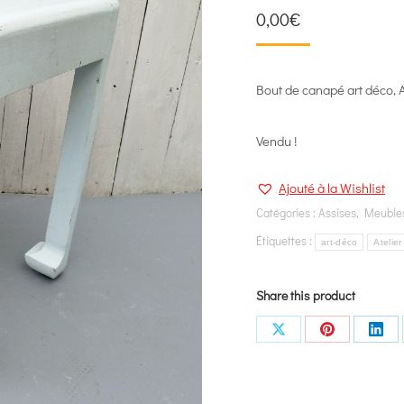
0,00
€
Bout de canapé art déco, A
Vendu !
Ajouté à la Wishlist
Catégories :
Assises
,
Meuble
Étiquettes :
art-déco
Atelier
Share this product
Share
Share
Shar
on
on
on
X
Pinterest
Link