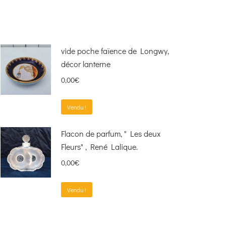
vide poche faïence de Longwy,
décor lanterne
0,00
€
Vendu !
Flacon de parfum, " Les deux
Fleurs" , René Lalique.
0,00
€
Vendu !