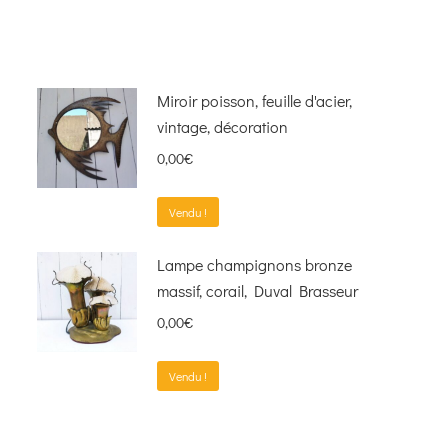
Miroir poisson, feuille d'acier,
vintage, décoration
0,00
€
Vendu !
Lampe champignons bronze
massif, corail, Duval Brasseur
0,00
€
Vendu !