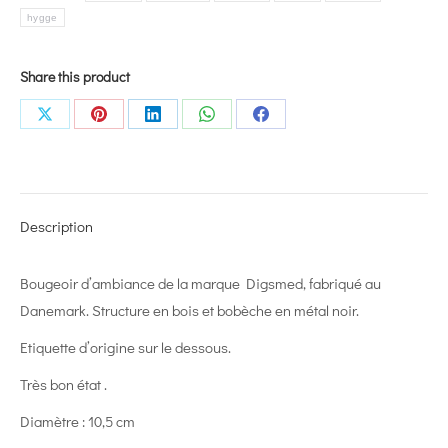
hygge
Share this product
Share
Share
Share
Share
Share
on
on
on
on
on
X
Pinterest
LinkedIn
WhatsApp
Facebook
Description
Bougeoir d’ambiance de la marque Digsmed, fabriqué au
Danemark. Structure en bois et bobèche en métal noir.
Etiquette d’origine sur le dessous.
Très bon état .
Diamètre : 10,5 cm