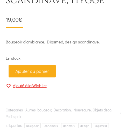
scandinave, Hygge
19,00
€
Bougeoir d’ambiance, Digsmed, design scandinave.
En stock
Ajouter au panier
Ajouté à la Wishlist
Catégories :
Autres
,
bougeoir
,
Décoration
,
Nouveauté
,
Objets déco
,
Petits prix
Étiquettes :
bougeoir
Danemark
denmark
design
Digsmed