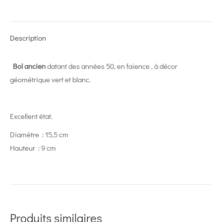
on
on
on
on
on
X
Pinterest
LinkedIn
WhatsApp
Facebook
Description
Bol ancien
datant des années 50, en faïence , à décor
géométrique vert et blanc.
Excellent état.
Diamètre : 15,5 cm
Hauteur : 9 cm
Produits similaires