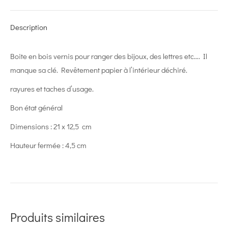
X
Pinterest
LinkedIn
WhatsApp
Facebook
Description
Boite en bois vernis pour ranger des bijoux, des lettres etc…. Il
manque sa clé. Revêtement papier à l’intérieur déchiré.
rayures et taches d’usage.
Bon état général
Dimensions : 21 x 12,5 cm
Hauteur fermée : 4,5 cm
Produits similaires