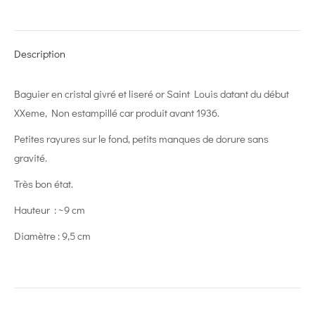
on
on
on
on
on
X
Pinterest
LinkedIn
WhatsApp
Facebook
Description
Baguier en cristal givré et liseré or Saint Louis datant du début
XXeme, Non estampillé car produit avant 1936.
Petites rayures sur le fond, petits manques de dorure sans
gravité.
Très bon état.
Hauteur : ~9 cm
Diamètre : 9,5 cm