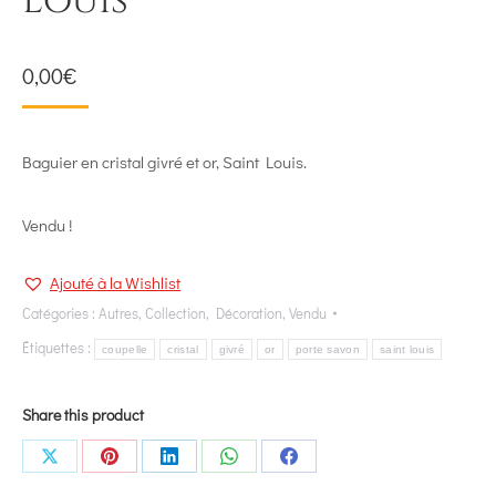
Louis
0,00
€
Baguier en cristal givré et or, Saint Louis.
Vendu !
Ajouté à la Wishlist
Catégories :
Autres
,
Collection
,
Décoration
,
Vendu
Étiquettes :
coupelle
cristal
givré
or
porte savon
saint louis
Share this product
Share
Share
Share
Share
Share