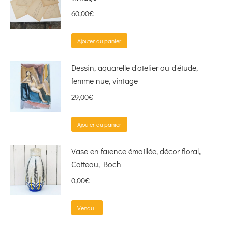
60,00
€
Ajouter au panier
Dessin, aquarelle d'atelier ou d'étude,
femme nue, vintage
29,00
€
Ajouter au panier
Vase en faïence émaillée, décor floral,
Catteau, Boch
0,00
€
Vendu !