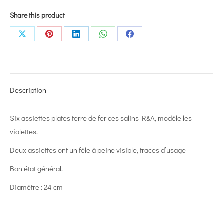
Share this product
Share
Share
Share
Share
Share
on
on
on
on
on
X
Pinterest
LinkedIn
WhatsApp
Facebook
Description
Six assiettes plates terre de fer des salins R&A, modèle les
violettes.
Deux assiettes ont un fèle à peine visible, traces d’usage
Bon état général.
Diamètre : 24 cm