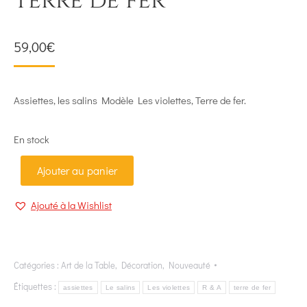
Terre de fer
59,00
€
Assiettes, les salins Modèle Les violettes, Terre de fer.
En stock
Ajouter au panier
Ajouté à la Wishlist
Catégories :
Art de la Table
,
Décoration
,
Nouveauté
Étiquettes :
assiettes
Le salins
Les violettes
R & A
terre de fer