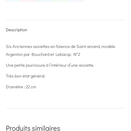
Share
Share
Share
Share
Share
on
on
on
on
on
X
Pinterest
LinkedIn
WhatsApp
Facebook
Description
Six Anciennes assiettes en faience de Saint amand, modèle
Argenton par Bouchard et Lebacqz. N°2
Une petite jaunissure à l’intérieur d’une assiette.
Très bon état général.
Diamètre : 22 cm
Produits similaires