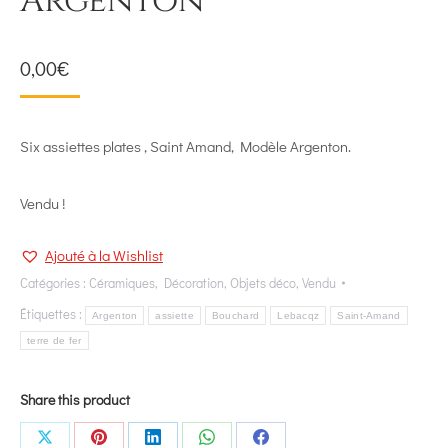
Argenton
0,00
€
Six assiettes plates , Saint Amand, Modèle Argenton.
Vendu !
Ajouté à la Wishlist
Catégories :
Céramiques
,
Décoration
,
Objets déco
,
Vendu
Étiquettes :
Argenton
assiette
Bouchard
Lebacqz
Saint-Amand
terre de fer
Share this product