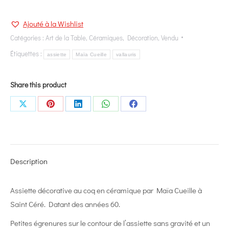
Ajouté à la Wishlist
Catégories :
Art de la Table
,
Céramiques
,
Décoration
,
Vendu
Étiquettes :
assiette
Maïa Cueille
vallauris
Share this product
Share
Share
Share
Share
Share
on
on
on
on
on
X
Pinterest
LinkedIn
WhatsApp
Facebook
Description
Assiette décorative au coq en céramique par Maïa Cueille à
Saint Céré. Datant des années 60.
Petites égrenures sur le contour de l’assiette sans gravité et un