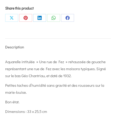
Share this product
Share
Share
Share
Share
Share
on
on
on
on
on
X
Pinterest
LinkedIn
WhatsApp
Facebook
Description
Aquarelle intitulée » Une rue de Fez » rehaussée de gouache
représentant une rue de Fez avec les maisons typiques. Signé
sur le bas Géo Chantriau, et daté de 1932.
Petites taches d’humidité sans gravité et des rousseurs sur la
marie-louise.
Bon état.
Dimensions : 33 x 25,5 cm