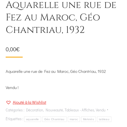
Aquarelle une rue de
Fez au Maroc, Géo
Chantriau, 1932
0,00
€
Aquarelle une rue de Fez au Maroc, Géo Chantriau, 1932
Vendu !
Ajouté à la Wishlist
Catégories :
Décoration
,
Nouveauté
,
Tableaux - Affiches
,
Vendu
Étiquettes :
aquarelle
Géo Chantriau
maroc
Meknès
tableau