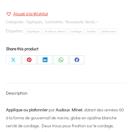
Ajouté à la Wishlist
Catégories :
Appliques
,
Luminaires
,
Nouveauté
,
Vendu
Étiquettes :
applique
Audoux minet
cordage
hublot
plafonnier
Share this product
Share
Share
Share
Share
Share
on
on
on
on
on
X
Pinterest
LinkedIn
WhatsApp
Facebook
Description
Applique ou plafonnier
par
Audoux Minet
, datant des années 60
à la forme de gouvernail de navire, globe en opaline blanche
cerclé de cordage. Deux trous pour fixation sur le cordage,