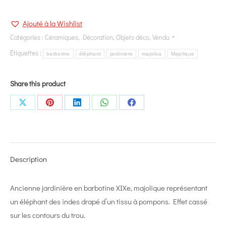
Ajouté à la Wishlist
Catégories :
Céramiques
,
Décoration
,
Objets déco
,
Vendu
Étiquettes :
barbotine
éléphant
jardiniere
majolica
Majolique
Share this product
Share
Share
Share
Share
Share
on
on
on
on
on
X
Pinterest
LinkedIn
WhatsApp
Facebook
Description
Ancienne jardinière en barbotine XIXe, majolique représentant
un éléphant des indes drapé d’un tissu à pompons. Effet cassé
sur les contours du trou.