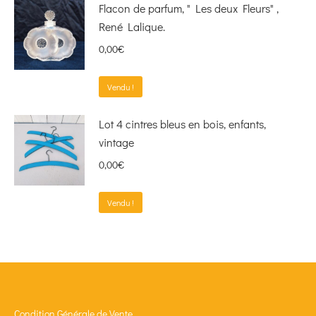
Flacon de parfum, " Les deux Fleurs" ,
René Lalique.
0,00
€
Vendu !
Lot 4 cintres bleus en bois, enfants,
vintage
0,00
€
Vendu !
Condition Générale de Vente