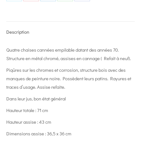
Share
Share
Share
Share
Share
on
on
on
on
on
X
Pinterest
LinkedIn
WhatsApp
Facebook
Description
Quatre chaises cannées empilable datant des années 70.
Structure en métal chromé, assises en cannage ( Refait à neuf).
Piqûres sur les chromes et corrosion, structure bois avec des
manques de peinture noire. Possèdent leurs patins. Rayures et
traces d’usage. Assise refaite.
Dans leur jus, bon état général
Hauteur totale : 71 cm
Hauteur assise : 43 cm
Dimensions assise : 36,5 x 36 cm