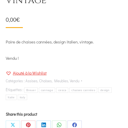
vintage
0,00
€
Paire de chaises cannées, design italien, vintage.
Vendu !
Ajouté à la Wishlist
Catégories :
Assises
,
Chaises
,
Meubles
,
Vendu
Étiquettes :
Breuer
cannage
cesca
chaises cannées
design
Italie
italy
Share this product