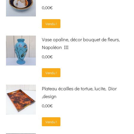
0,00
€
Vendu !
Vase opaline, décor bouquet de fleurs,
Napoléon III
0,00
€
Vendu !
Plateau écailles de tortue, lucite, Dior
,design
0,00
€
Vendu !