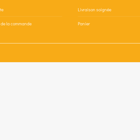
te
Livraison soignée
n de la commande
Panier