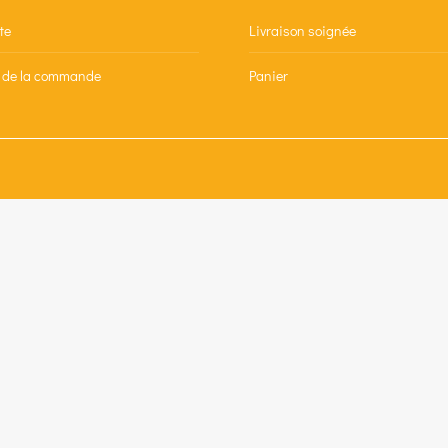
te
Livraison soignée
n de la commande
Panier