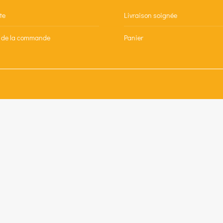
te
Livraison soignée
n de la commande
Panier