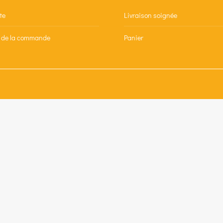
te
Livraison soignée
n de la commande
Panier