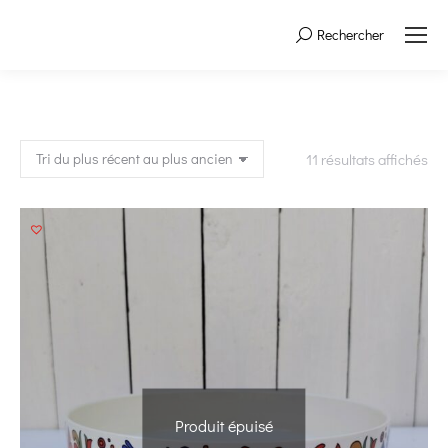
Rechercher
Search:
Tri
11 résultats affichés
du
plu
réc
au
plu
an
Produit épuisé